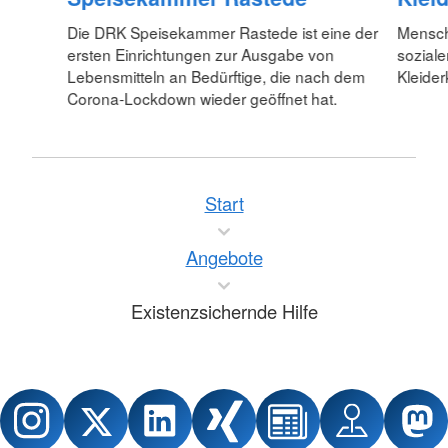
Die DRK Speisekammer Rastede ist eine der
Mensch
ersten Einrichtungen zur Ausgabe von
soziale
Lebensmitteln an Bedürftige, die nach dem
Kleide
Corona-Lockdown wieder geöffnet hat.
Start
Angebote
Existenzsichernde Hilfe