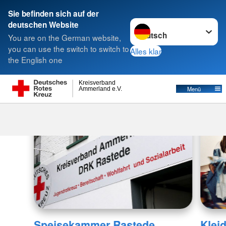
Sie befinden sich auf der
Sprache wechseln zu
deutschen Website
Suche
You are on the German website,
you can use the switch to switch to
Alles klar
the English one
Kreisverband
Menü
Ammerland e.V.
Speisekammer Rastede
Klei