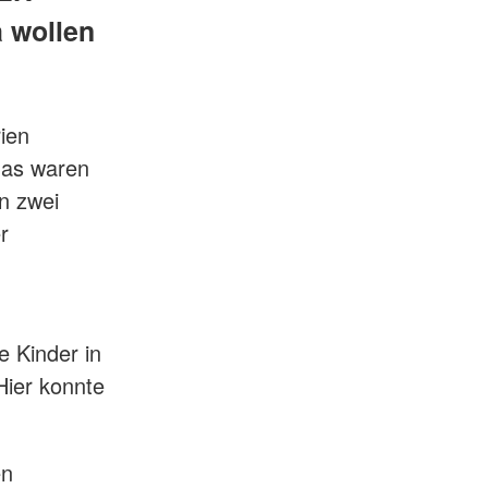
a wollen
ien
das waren
n zwei
r
e Kinder in
Hier konnte
en