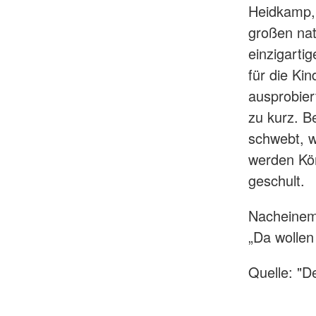
Heidkamp,
großen na
einzigarti
für die Kin
ausprobier
zu kurz. 
schwebt, w
werden Kö
geschult.
Nacheinem 
„Da wollen
Quelle: "D