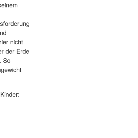
seinem
usforderung
und
ier nicht
r der Erde
. So
hgewicht
Kinder: