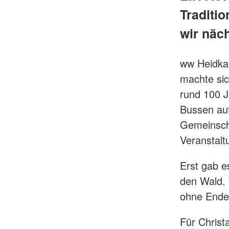
Traditio
wir näc
ww Heidka
machte sic
rund 100 
Bussen au
Gemeinscha
Veranstalt
Erst gab e
den Wald. 
ohne Ende 
Für Christ