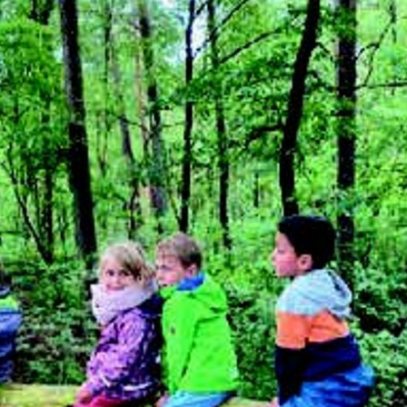
Kita Höss
Krisenmanagement
Katastrophenschutz
Sanitätsdienst